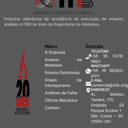
Empresa referência de excelência na execução de
ensaios,
análises e P&D na área de Engenharia de Materiais.
Menu
Contato
TELEFONE
A Empresa
+55 16 3376-
Ensaios de
1863
Materiais
WHATSAPP
+55 16 98263-
Ensaios Estruturais
0011
Ensaio de
E-MAIL
comercial@mib.eng
Intemperismo
ENDEREÇO
Análises de Falha
Al. Sinlioku
Tanaka, 170,
Oficina Mecânica
Unidade 53
Contato
Parque Ecotec 1
São Carlos – SP,
13565-261