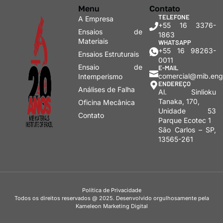
Menu
Contato
TELEFONE
A Empresa
+55 16 3376-
Ensaios de
1863
Materiais
WHATSAPP
+55 16 98263-
Ensaios Estruturais
0011
Ensaio de
E-MAIL
comercial@mib.eng
Intemperismo
ENDEREÇO
Análises de Falha
Al. Sinlioku
Tanaka, 170,
Oficina Mecânica
Unidade 53
Contato
Parque Ecotec 1
São Carlos – SP,
13565-261
Política de Privacidade
Todos os direitos reservados @ 2025. Desenvolvido orgulhosamente pela
Kameleon Marketing Digital