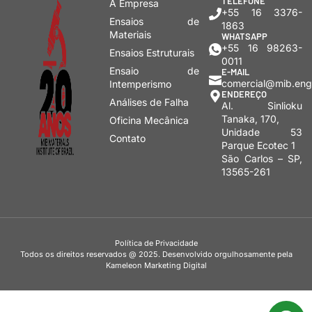
TELEFONE
A Empresa
+55 16 3376-
Ensaios de
1863
Materiais
WHATSAPP
+55 16 98263-
Ensaios Estruturais
0011
Ensaio de
E-MAIL
comercial@mib.eng
Intemperismo
ENDEREÇO
Análises de Falha
Al. Sinlioku
Tanaka, 170,
Oficina Mecânica
Unidade 53
Contato
Parque Ecotec 1
São Carlos – SP,
13565-261
Política de Privacidade
Todos os direitos reservados @ 2025. Desenvolvido orgulhosamente pela
Kameleon Marketing Digital